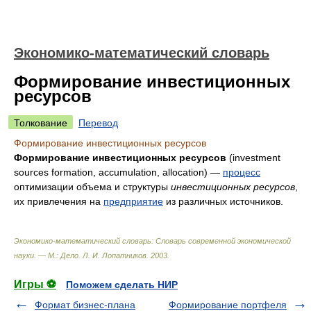
Экономико-математический словарь
Формирование инвестиционных
ресурсов
Толкование
Перевод
Формирование инвестиционных ресурсов
Формирование инвестиционных ресурсов
(investment
sources formation, accumulation, allocation) —
процесс
оптимизации объема и структуры
инвестиционных ресурсов
,
их привлечения на
предприятие
из различных источников.
Экономико-математический словарь: Словарь современной экономической
науки. — М.: Дело
.
Л. И. Лопатников
.
2003
.
Игры ⚽
Поможем сделать НИР
Формат бизнес-плана
Формирование портфеля